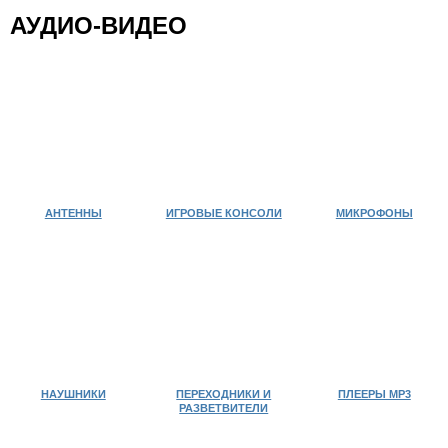
БЫТОВАЯ ТЕХНИКА
ИГРУШКИ
КАЛЬКУЛЯТОРЫ
АУДИО-ВИДЕО
КАНЦТОВАРЫ
КРАСОТА И ЗДОРОВЬЕ
ОТДЫХ И СПОРТ
ТВ ШОП
ТОВАРЫ ДЛЯ КОМПЬЮТЕРОВ И ТЕЛЕФОНОВ
УХОД ЗА НОГТЯМИ
ФОНАРИ
ХОЗТОВАРЫ
ЧАСЫ
ЭЛЕКТРОТОВАРЫ
АНТЕННЫ
ИГРОВЫЕ КОНСОЛИ
МИКРОФОНЫ
НАУШНИКИ
ПЕРЕХОДНИКИ И
ПЛЕЕРЫ MP3
РАЗВЕТВИТЕЛИ