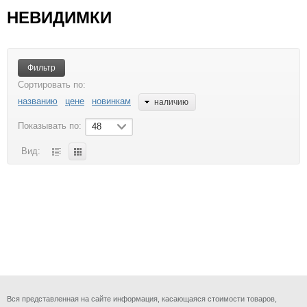
БЫТОВАЯ ТЕХНИКА
ИГРУШКИ
КАЛЬКУЛЯТОРЫ
НЕВИДИМКИ
КАНЦТОВАРЫ
КРАСОТА И ЗДОРОВЬЕ
ОТДЫХ И СПОРТ
ТВ ШОП
Фильтр
ТОВАРЫ ДЛЯ КОМПЬЮТЕРОВ И ТЕЛЕФОНОВ
Сортировать по:
названию
цене
новинкам
наличию
УХОД ЗА НОГТЯМИ
ФОНАРИ
ХОЗТОВАРЫ
ЧАСЫ
Показывать по:
48
ЭЛЕКТРОТОВАРЫ
Вид:
Вся представленная на сайте информация, касающаяся стоимости товаров,