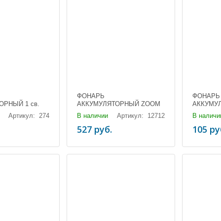
ФОНАРЬ
ФОНАРЬ
ОРНЫЙ 1 св.
АККУМУЛЯТОРНЫЙ ZOOM
АККУМУ
(3хААА,18650)
3006
(1/200)
Артикул: 274
В наличии
Артикул: 12712
В наличи
(белый,синий,зеленый,красный)
527 руб.
105 ру
(1х18650)