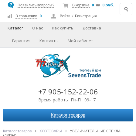
0
0 руб.
Появились вопросы?
В корзине
на
0
В сравнении
Войти
/
Регистрация
Каталог
О нас
Как купить
Доставка
Гарантия
Контакты
Мой кабинет
+7 905-152-22-06
Время работы: Пн-Пт 09-17
Каталог товаров
АВТОАКСЕССУАРЫ
АУДИО-ВИДЕО
Каталог товаров
ХОЗТОВАРЫ
УВЕЛИЧИТЕЛЬНЫЕ СТЕКЛА
(ЛУПЫ)