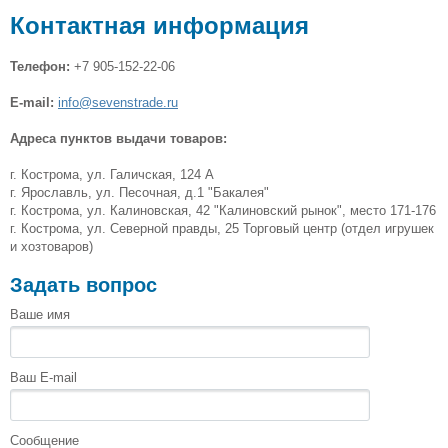
БЫТОВАЯ ТЕХНИКА
ИГРУШКИ
КАЛЬКУЛЯТОРЫ
Контактная информация
КАНЦТОВАРЫ
КРАСОТА И ЗДОРОВЬЕ
Телефон:
+7 905-152-22-06
ОТДЫХ И СПОРТ
ТВ ШОП
E-mail:
info@sevenstrade.ru
ТОВАРЫ ДЛЯ КОМПЬЮТЕРОВ И ТЕЛЕФОНОВ
Адреса пунктов выдачи товаров:
УХОД ЗА НОГТЯМИ
ФОНАРИ
ХОЗТОВАРЫ
ЧАСЫ
г. Кострома, ул. Галичская, 124 А
ЭЛЕКТРОТОВАРЫ
г. Ярославль, ул. Песочная, д.1 "Бакалея"
г. Кострома, ул. Калиновская, 42 "Калиновский рынок", место 171-176
г. Кострома, ул. Северной правды, 25 Торговый центр (отдел игрушек
и хозтоваров)
Задать вопрос
Ваше имя
Ваш E-mail
Сообщение