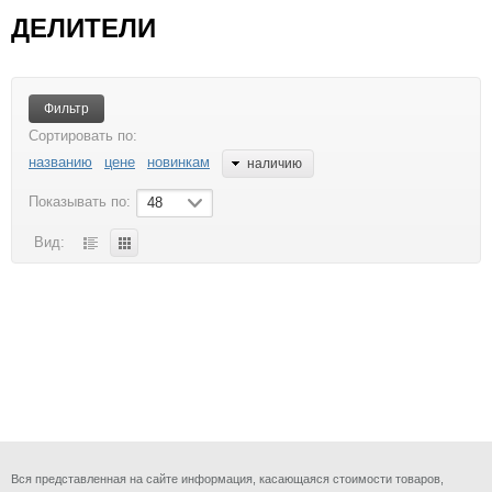
БЫТОВАЯ ТЕХНИКА
ИГРУШКИ
КАЛЬКУЛЯТОРЫ
ДЕЛИТЕЛИ
КАНЦТОВАРЫ
КРАСОТА И ЗДОРОВЬЕ
ОТДЫХ И СПОРТ
ТВ ШОП
Фильтр
ТОВАРЫ ДЛЯ КОМПЬЮТЕРОВ И ТЕЛЕФОНОВ
Сортировать по:
названию
цене
новинкам
наличию
УХОД ЗА НОГТЯМИ
ФОНАРИ
ХОЗТОВАРЫ
ЧАСЫ
Показывать по:
48
ЭЛЕКТРОТОВАРЫ
Вид:
Вся представленная на сайте информация, касающаяся стоимости товаров,