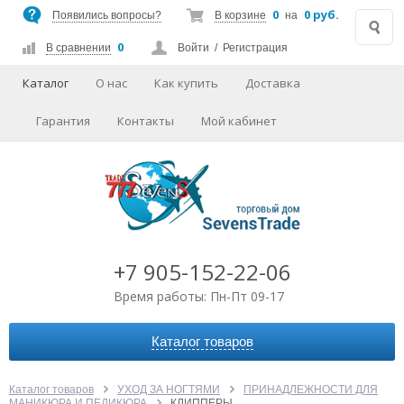
0
0 руб.
Появились вопросы?
В корзине
на
0
В сравнении
Войти
/
Регистрация
Каталог
О нас
Как купить
Доставка
Гарантия
Контакты
Мой кабинет
+7 905-152-22-06
Время работы: Пн-Пт 09-17
Каталог товаров
АВТОАКСЕССУАРЫ
АУДИО-ВИДЕО
Каталог товаров
УХОД ЗА НОГТЯМИ
ПРИНАДЛЕЖНОСТИ ДЛЯ
МАНИКЮРА И ПЕДИКЮРА
КЛИППЕРЫ