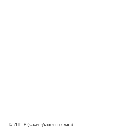
КЛИППЕР (зажим д/снятия шеллака)