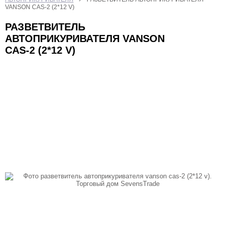
БЫТОВАЯ ТЕХНИКА
ИГРУШКИ
КАЛЬКУЛЯТОРЫ
VANSON CAS-2 (2*12 V)
КАНЦТОВАРЫ
КРАСОТА И ЗДОРОВЬЕ
РАЗВЕТВИТЕЛЬ
АВТОПРИКУРИВАТЕЛЯ VANSON
ОТДЫХ И СПОРТ
ТВ ШОП
CAS-2 (2*12 V)
ТОВАРЫ ДЛЯ КОМПЬЮТЕРОВ И ТЕЛЕФОНОВ
УХОД ЗА НОГТЯМИ
ФОНАРИ
ХОЗТОВАРЫ
ЧАСЫ
ЭЛЕКТРОТОВАРЫ