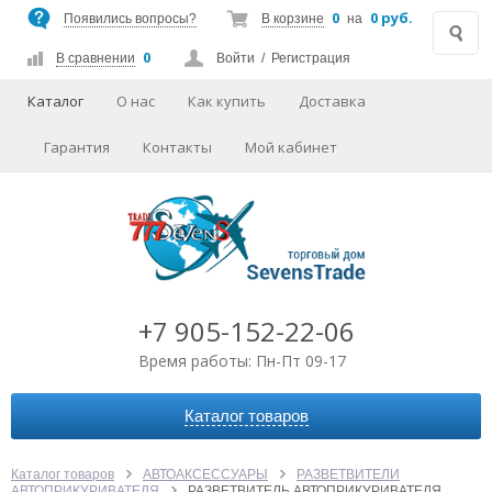
0
0 руб.
Появились вопросы?
В корзине
на
0
В сравнении
Войти
/
Регистрация
Каталог
О нас
Как купить
Доставка
Гарантия
Контакты
Мой кабинет
+7 905-152-22-06
Время работы: Пн-Пт 09-17
Каталог товаров
АВТОАКСЕССУАРЫ
АУДИО-ВИДЕО
Каталог товаров
АВТОАКСЕССУАРЫ
РАЗВЕТВИТЕЛИ
АВТОПРИКУРИВАТЕЛЯ
РАЗВЕТВИТЕЛЬ АВТОПРИКУРИВАТЕЛЯ