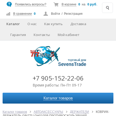
0
0 руб.
Появились вопросы?
В корзине
на
0
В сравнении
Войти
/
Регистрация
Каталог
О нас
Как купить
Доставка
Гарантия
Контакты
Мой кабинет
+7 905-152-22-06
Время работы: Пн-Пт 09-17
Каталог товаров
АВТОАКСЕССУАРЫ
АУДИО-ВИДЕО
Каталог товаров
АВТОАКСЕССУАРЫ
ДЕРЖАТЕЛИ
КОВРИК-
ДЕРЖАТЕЛЬ GINZZU GH0105B ПРОТИВОСКОЛЬЗЯЩИЙ