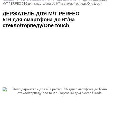
БЫТОВАЯ ТЕХНИКА
ИГРУШКИ
КАЛЬКУЛЯТОРЫ
М/Т PERFEO 516 для смартфона до 6"/на стекло/торпеду/One touch
КАНЦТОВАРЫ
КРАСОТА И ЗДОРОВЬЕ
ДЕРЖАТЕЛЬ ДЛЯ М/Т PERFEO
516 для смартфона до 6"/на
ОТДЫХ И СПОРТ
ТВ ШОП
стекло/торпеду/One touch
ТОВАРЫ ДЛЯ КОМПЬЮТЕРОВ И ТЕЛЕФОНОВ
УХОД ЗА НОГТЯМИ
ФОНАРИ
ХОЗТОВАРЫ
ЧАСЫ
ЭЛЕКТРОТОВАРЫ