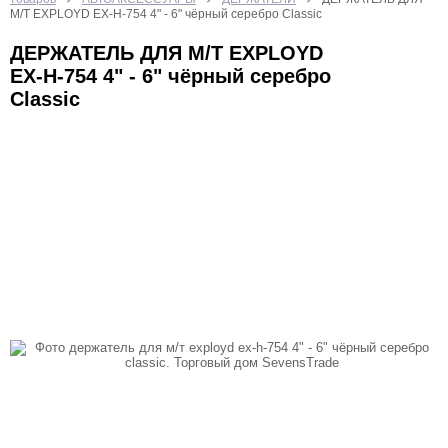
БЫТОВАЯ ТЕХНИКА
ИГРУШКИ
КАЛЬКУЛЯТОРЫ
М/Т EXPLOYD EX-H-754 4" - 6" чёрный серебро Classic
КАНЦТОВАРЫ
КРАСОТА И ЗДОРОВЬЕ
ДЕРЖАТЕЛЬ ДЛЯ М/Т EXPLOYD
EX-H-754 4" - 6" чёрный серебро
ОТДЫХ И СПОРТ
ТВ ШОП
Classic
ТОВАРЫ ДЛЯ КОМПЬЮТЕРОВ И ТЕЛЕФОНОВ
УХОД ЗА НОГТЯМИ
ФОНАРИ
ХОЗТОВАРЫ
ЧАСЫ
ЭЛЕКТРОТОВАРЫ