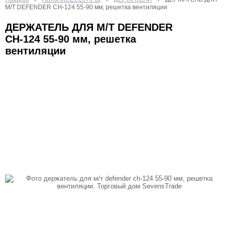
БЫТОВАЯ ТЕХНИКА
ИГРУШКИ
КАЛЬКУЛЯТОРЫ
М/Т DEFENDER CH-124 55-90 мм, решетка вентиляции
КАНЦТОВАРЫ
КРАСОТА И ЗДОРОВЬЕ
ДЕРЖАТЕЛЬ ДЛЯ М/Т DEFENDER
CH-124 55-90 мм, решетка
ОТДЫХ И СПОРТ
ТВ ШОП
вентиляции
ТОВАРЫ ДЛЯ КОМПЬЮТЕРОВ И ТЕЛЕФОНОВ
УХОД ЗА НОГТЯМИ
ФОНАРИ
ХОЗТОВАРЫ
ЧАСЫ
ЭЛЕКТРОТОВАРЫ