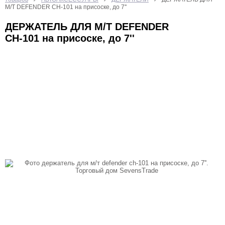
БЫТОВАЯ ТЕХНИКА
ИГРУШКИ
КАЛЬКУЛЯТОРЫ
М/Т DEFENDER CH-101 на присоске, до 7''
КАНЦТОВАРЫ
КРАСОТА И ЗДОРОВЬЕ
ДЕРЖАТЕЛЬ ДЛЯ М/Т DEFENDER
CH-101 на присоске, до 7''
ОТДЫХ И СПОРТ
ТВ ШОП
ТОВАРЫ ДЛЯ КОМПЬЮТЕРОВ И ТЕЛЕФОНОВ
УХОД ЗА НОГТЯМИ
ФОНАРИ
ХОЗТОВАРЫ
ЧАСЫ
ЭЛЕКТРОТОВАРЫ