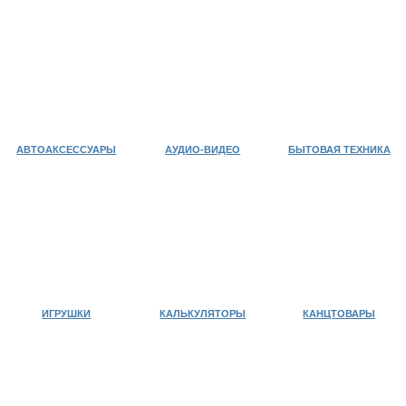
БЫТОВАЯ ТЕХНИКА
ИГРУШКИ
КАЛЬКУЛЯТОРЫ
КАНЦТОВАРЫ
КРАСОТА И ЗДОРОВЬЕ
ОТДЫХ И СПОРТ
ТВ ШОП
ТОВАРЫ ДЛЯ КОМПЬЮТЕРОВ И ТЕЛЕФОНОВ
УХОД ЗА НОГТЯМИ
ФОНАРИ
ХОЗТОВАРЫ
ЧАСЫ
АВТОАКСЕССУАРЫ
АУДИО-ВИДЕО
БЫТОВАЯ ТЕХНИКА
ЭЛЕКТРОТОВАРЫ
ИГРУШКИ
КАЛЬКУЛЯТОРЫ
КАНЦТОВАРЫ