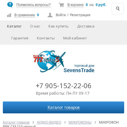
0
0 руб.
Появились вопросы?
В корзине
на
0
В сравнении
Войти
/
Регистрация
Каталог
О нас
Как купить
Доставка
Гарантия
Контакты
Мой кабинет
+7 905-152-22-06
Время работы: Пн-Пт 09-17
Каталог товаров
АВТОАКСЕССУАРЫ
АУДИО-ВИДЕО
Каталог товаров
АУДИО-ВИДЕО
МИКРОФОНЫ
МИКРОФОН
BBK CM-110 черный