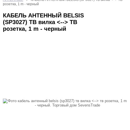
БЫТОВАЯ ТЕХНИКА
ИГРУШКИ
КАЛЬКУЛЯТОРЫ
розетка, 1 m - черный
КАНЦТОВАРЫ
КРАСОТА И ЗДОРОВЬЕ
КАБЕЛЬ АНТЕННЫЙ BELSIS
(SP3027) ТВ вилка <--> ТВ
ОТДЫХ И СПОРТ
ТВ ШОП
розетка, 1 m - черный
ТОВАРЫ ДЛЯ КОМПЬЮТЕРОВ И ТЕЛЕФОНОВ
УХОД ЗА НОГТЯМИ
ФОНАРИ
ХОЗТОВАРЫ
ЧАСЫ
ЭЛЕКТРОТОВАРЫ