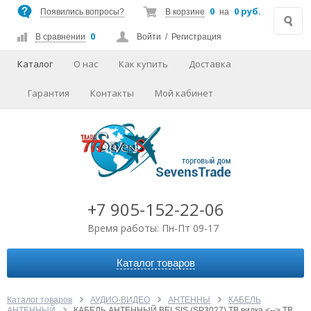
0
0 руб.
Появились вопросы?
В корзине
на
0
В сравнении
Войти
/
Регистрация
Каталог
О нас
Как купить
Доставка
Гарантия
Контакты
Мой кабинет
+7 905-152-22-06
Время работы: Пн-Пт 09-17
Каталог товаров
АВТОАКСЕССУАРЫ
АУДИО-ВИДЕО
Каталог товаров
АУДИО-ВИДЕО
АНТЕННЫ
КАБЕЛЬ
АНТЕННЫЙ
КАБЕЛЬ АНТЕННЫЙ BELSIS (SP3027) ТВ вилка <--> ТВ