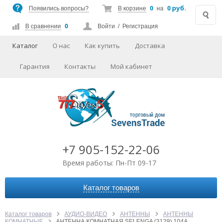
0
0 руб.
Появились вопросы?
В корзине
на
0
В сравнении
Войти
/
Регистрация
Каталог
О нас
Как купить
Доставка
Гарантия
Контакты
Мой кабинет
+7 905-152-22-06
Время работы: Пн-Пт 09-17
Каталог товаров
АВТОАКСЕССУАРЫ
АУДИО-ВИДЕО
Каталог товаров
АУДИО-ВИДЕО
АНТЕННЫ
АНТЕННЫ
КОМНАТНЫЕ
АНТЕННА КОМНАТНАЯ SELENGA (3129) 104A