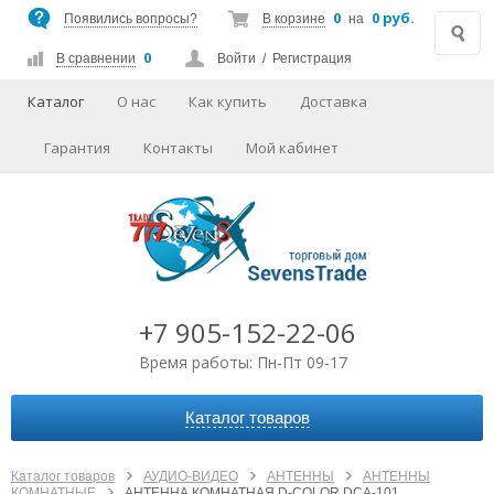
0
0 руб.
Появились вопросы?
В корзине
на
0
В сравнении
Войти
/
Регистрация
Каталог
О нас
Как купить
Доставка
Гарантия
Контакты
Мой кабинет
+7 905-152-22-06
Время работы: Пн-Пт 09-17
Каталог товаров
АВТОАКСЕССУАРЫ
АУДИО-ВИДЕО
Каталог товаров
АУДИО-ВИДЕО
АНТЕННЫ
АНТЕННЫ
КОМНАТНЫЕ
АНТЕННА КОМНАТНАЯ D-COLOR DCA-101