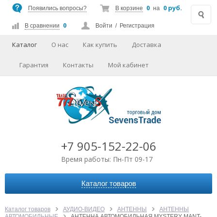
0
0 руб.
Появились вопросы?
В корзине
на
0
В сравнении
Войти
/
Регистрация
Каталог
О нас
Как купить
Доставка
Гарантия
Контакты
Мой кабинет
+7 905-152-22-06
Время работы: Пн-Пт 09-17
Каталог товаров
АВТОАКСЕССУАРЫ
АУДИО-ВИДЕО
Каталог товаров
АУДИО-ВИДЕО
АНТЕННЫ
АНТЕННЫ
АВТОМОБИЛЬНЫЕ
АНТЕННА АВТОМОБИЛЬНАЯ MYSTERY MANT-